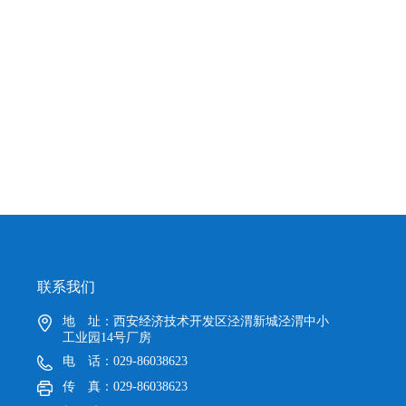
联系我们
地 址：西安经济技术开发区泾渭新城泾渭中小
工业园14号厂房
电 话：029-86038623
传 真：029-86038623